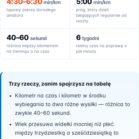
4:30–6:30
5:00
min/km
min/km
typowy zakres dorosłego
próg, który dzieli
amatora
biegających regularnie od
reszty
40–60
6
sekund
tygodni
różnica między kilometrem
realny czas na poprawę o
na treningu a na czas
pół minuty
Trzy rzeczy, zanim spojrzysz na tabelę
Kilometr na czas i kilometr w środku
wybiegania to dwa różne wysiłki — różnica to
zwykle 40–60 sekund.
Wiek przesuwa widełki mocniej niż płeć:
między trzydziestką a sześćdziesiątką to