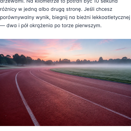
drzewami. Na kilometrze to potrafi być 10 sekund
różnicy w jedną albo drugą stronę. Jeśli chcesz
porównywalny wynik, biegnij na bieżni lekkoatletycznej
— dwa i pół okrążenia po torze pierwszym.