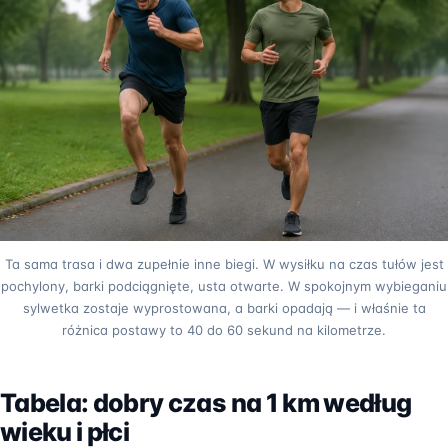
Ta sama trasa i dwa zupełnie inne biegi. W wysiłku na czas tułów jest
pochylony, barki podciągnięte, usta otwarte. W spokojnym wybieganiu
sylwetka zostaje wyprostowana, a barki opadają — i właśnie ta
różnica postawy to 40 do 60 sekund na kilometrze.
Tabela: dobry czas na 1 km według
wieku i płci