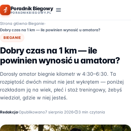
Poradnik Biegowy
PORADNIKBIEGOWY.PL
Strona główna
Bieganie
Dobry czas na 1 km — ile powinien wynosić u amatora?
BIEGANIE
Dobry czas na 1 km — ile
powinien wynosić u amatora?
Dorosły amator biegnie kilometr w 4:30–6:30. Ta
rozpiętość dwóch minut nie jest wykrętem — poniżej
rozkładam ją na wiek, płeć i staż treningowy, żebyś
wiedział, gdzie w niej jesteś.
Redakcja
Opublikowano
7 sierpnia 2026
3 min czytania